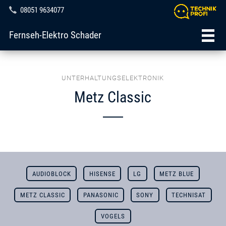
08051 9634077
Fernseh-Elektro Schader
UNTERHALTUNGSELEKTRONIK
Metz Classic
AUDIOBLOCK
HISENSE
LG
METZ BLUE
METZ CLASSIC
PANASONIC
SONY
TECHNISAT
VOGELS