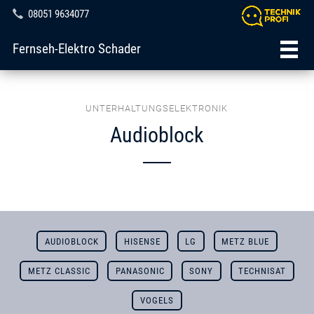
08051 9634077
Fernseh-Elektro Schader
UNTERHALTUNGSELEKTRONIK
Audioblock
AUDIOBLOCK
HISENSE
LG
METZ BLUE
METZ CLASSIC
PANASONIC
SONY
TECHNISAT
VOGELS