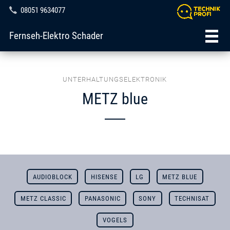
08051 9634077
Fernseh-Elektro Schader
UNTERHALTUNGSELEKTRONIK
METZ blue
AUDIOBLOCK
HISENSE
LG
METZ BLUE
METZ CLASSIC
PANASONIC
SONY
TECHNISAT
VOGELS