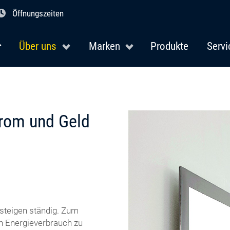
Öffnungszeiten
Über uns
Marken
Produkte
Servi
trom und Geld
steigen ständig. Zum
en Energieverbrauch zu