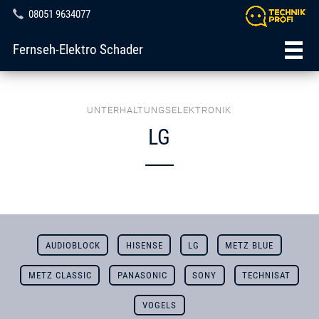
08051 9634077
Fernseh-Elektro Schader
UNTERHALTUNGSELEKTRONIK
LG
AUDIOBLOCK
HISENSE
LG
METZ BLUE
METZ CLASSIC
PANASONIC
SONY
TECHNISAT
VOGELS