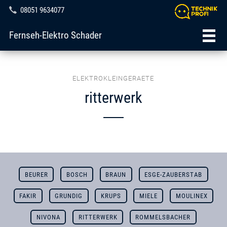
08051 9634077
Fernseh-Elektro Schader
ELEKTROKLEINGERAETE
ritterwerk
BEURER
BOSCH
BRAUN
ESGE-ZAUBERSTAB
FAKIR
GRUNDIG
KRUPS
MIELE
MOULINEX
NIVONA
RITTERWERK
ROMMELSBACHER