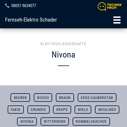
08051 9634077
Fernseh-Elektro Schader
ELEKTROKLEINGERAETE
Nivona
BEURER
BOSCH
BRAUN
ESGE-ZAUBERSTAB
FAKIR
GRUNDIG
KRUPS
MIELE
MOULINEX
NIVONA
RITTERWERK
ROMMELSBACHER