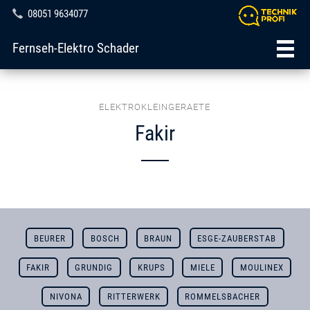
08051 9634077
Fernseh-Elektro Schader
ELEKTROKLEINGERAETE
Fakir
BEURER
BOSCH
BRAUN
ESGE-ZAUBERSTAB
FAKIR
GRUNDIG
KRUPS
MIELE
MOULINEX
NIVONA
RITTERWERK
ROMMELSBACHER